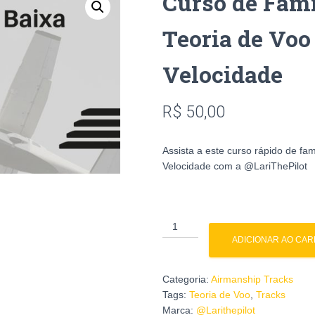
Curso de Fami
Teoria de Voo
Velocidade
R$
50,00
Assista a este curso rápido de fa
Velocidade com a @LariThePilot
Curso
de
ADICIONAR AO CAR
Familiarização
em
Categoria:
Airmanship Tracks
Teoria
Tags:
Teoria de Voo
,
Tracks
de
Marca:
@Larithepilot