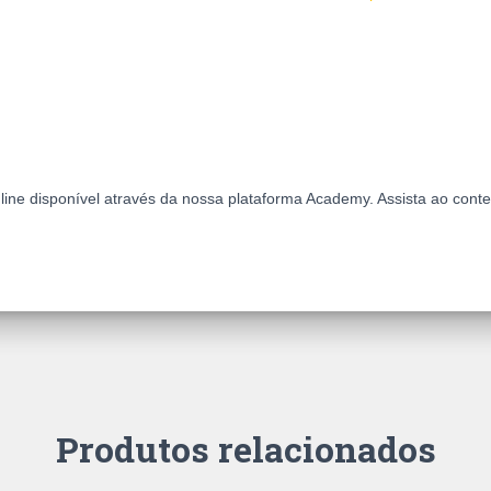
Voo
de
Baixa
Velocidade
quantidade
nline disponível através da nossa plataforma Academy. Assista ao cont
Produtos relacionados