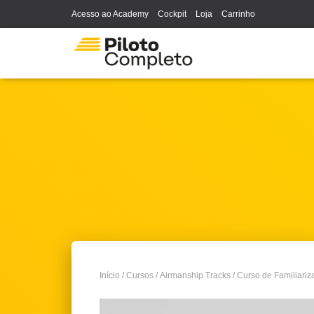
Acesso ao Academy
Cockpit
Loja
Carrinho
Início
/
Cursos
/
Airmanship Tracks
/ Curso de Familiari