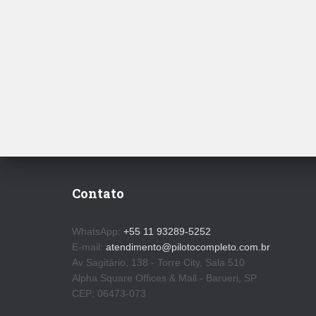
Contato
WhatsApp:
+55 11 93289-5252
E-mail:
atendimento@pilotocompleto.com.br
Av Sagitário, 138 - Torre City, Sala 510
Alpha Square Offices & Mall - Barueri, SP
CEP: 06473-073