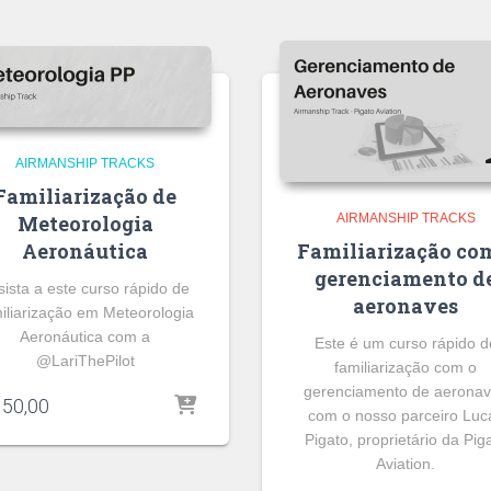
AIRMANSHIP TRACKS
Familiarização de
AIRMANSHIP TRACKS
Meteorologia
Familiarização co
Aeronáutica
gerenciamento d
sista a este curso rápido de
aeronaves
iliarização em Meteorologia
Aeronáutica com a
Este é um curso rápido d
@LariThePilot
familiarização com o
gerenciamento de aerona
50,00
com o nosso parceiro Luc
Pigato, proprietário da Pig
Aviation.