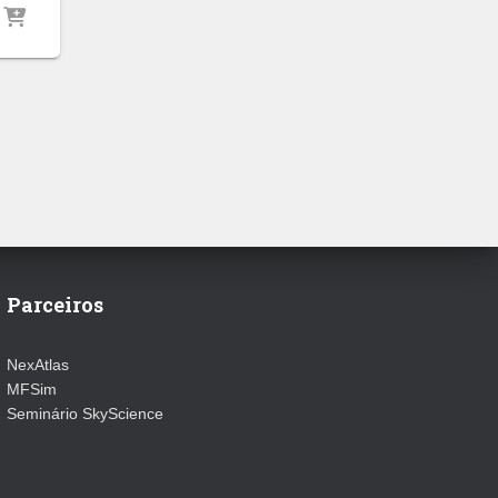
Parceiros
NexAtlas
MFSim
Seminário SkyScience