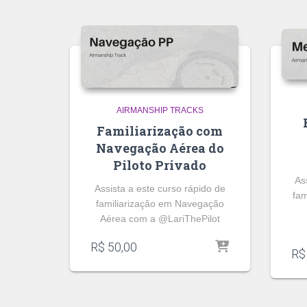
AIRMANSHIP TRACKS
Familiarização com
Navegação Aérea do
Piloto Privado
As
Assista a este curso rápido de
fam
familiarização em Navegação
Aérea com a @LariThePilot
R$
50,00
R$