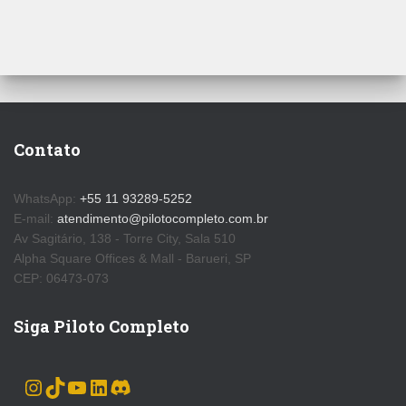
Contato
WhatsApp:
+55 11 93289-5252
E-mail:
atendimento@pilotocompleto.com.br
Av Sagitário, 138 - Torre City, Sala 510
Alpha Square Offices & Mall - Barueri, SP
CEP: 06473-073
Siga Piloto Completo
INSTAGRAM
TIKTOK
YOUTUBE
LINKEDIN
DISCORD