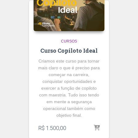
CURSOS
Curso Copiloto Ideal
Criamos este curso para tornar
mais claro o que é preciso para
começar na carreira,
conquistar oportunidades e
exercer a função de copiloto
com maestria. Tudo isso tendo
em mente a segurança
operacional também como
objetivo final.
R$
1.500,00