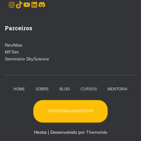
INSTAGRAM
TIKTOK
YOUTUBE
LINKEDIN
DISCORD
Parceiros
NexAtlas
MFSim
Seminário SkyScience
HOME
SOBRE
BLOG
CURSOS
MENTORIA
PROGRAMA AIRMANSHIP
Hestia | Desenvolvido por
ThemeIsle