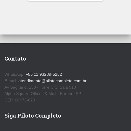
Contato
WhatsApp:
+55 11 93289-5252
E-mail:
atendimento@pilotocompleto.com.br
Av Sagitário, 138 - Torre City, Sala 510
Alpha Square Offices & Mall - Barueri, SP
CEP: 06473-073
Siga Piloto Completo