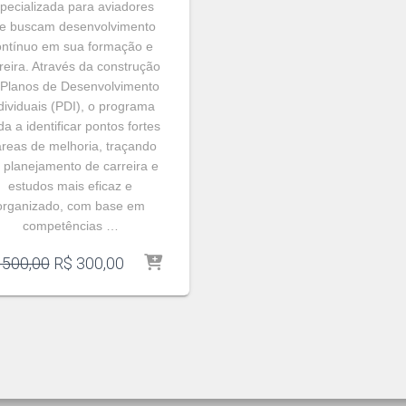
pecializada para aviadores
e buscam desenvolvimento
ontínuo em sua formação e
reira. Através da construção
 Planos de Desenvolvimento
dividuais (PDI), o programa
da a identificar pontos fortes
áreas de melhoria, traçando
 planejamento de carreira e
estudos mais eficaz e
organizado, com base em
competências …
O
O
500,00
R$
300,00
preço
preço
original
atual
era:
é:
R$ 500,00.
R$ 300,00.