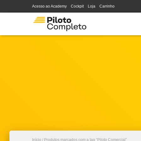
Acesso ao Academy
Cockpit
Loja
Carrinho
Início
/ Produtos marcados com a tag “Piloto Comercial”