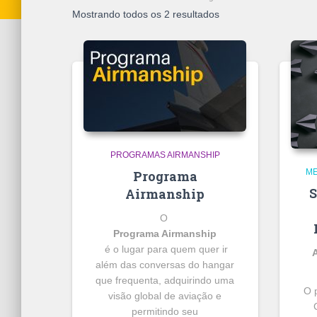
Mostrando todos os 2 resultados
PROGRAMAS AIRMANSHIP
ME
Programa
S
Airmanship
O
Programa Airmanship
é o lugar para quem quer ir
A
além das conversas do hangar
que frequenta, adquirindo uma
O 
visão global de aviação e
permitindo seu