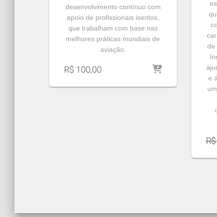
es
desenvolvimento contínuo com
qu
apoio de profissionais isentos,
c
que trabalham com base nas
car
melhores práticas mundiais de
de
aviação.
In
aju
R$
100,00
e 
um
R$