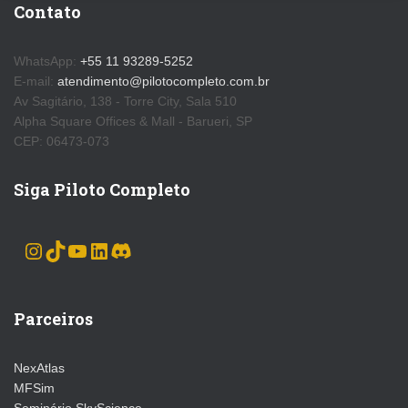
Contato
WhatsApp:
+55 11 93289-5252
E-mail:
atendimento@pilotocompleto.com.br
Av Sagitário, 138 - Torre City, Sala 510
Alpha Square Offices & Mall - Barueri, SP
CEP: 06473-073
Siga Piloto Completo
INSTAGRAM
TIKTOK
YOUTUBE
LINKEDIN
DISCORD
Parceiros
NexAtlas
MFSim