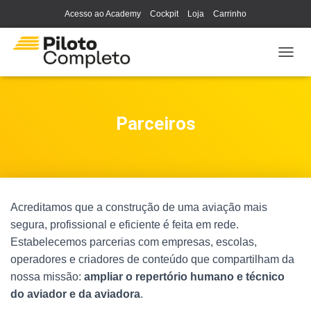
Acesso ao Academy
Cockpit
Loja
Carrinho
A
L
T
E
R
Parceiros
N
A
R
N
A
V
Acreditamos que a construção de uma aviação mais
E
G
segura, profissional e eficiente é feita em rede.
A
Estabelecemos parcerias com empresas, escolas,
Ç
operadores e criadores de conteúdo que compartilham da
Ã
O
nossa missão:
ampliar o repertório humano e técnico
do aviador e da aviadora
.