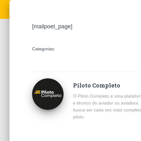
[mailpoet_page]
Categorias:
Piloto Completo
O Piloto Completo é uma platafor
e técnico do aviador ou aviadora
busca ser cada vez mais completa
piloto.