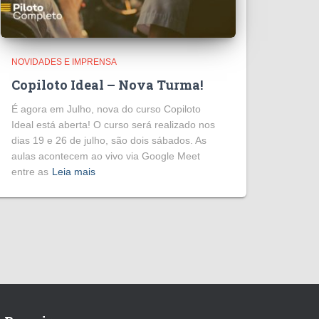
NOVIDADES E IMPRENSA
Copiloto Ideal – Nova Turma!
É agora em Julho, nova do curso Copiloto
Ideal está aberta! O curso será realizado nos
dias 19 e 26 de julho, são dois sábados. As
aulas acontecem ao vivo via Google Meet
entre as
Leia mais