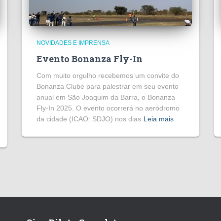
NOVIDADES E IMPRENSA
Evento Bonanza Fly-In
Com muito orgulho recebemos um convite do
Bonanza Clube para palestrar em seu evento
anual em São Joaquim da Barra, o Bonanza
Fly-In 2025. O evento ocorrerá no aeródromo
da cidade (ICAO: SDJO) nos dias
Leia mais