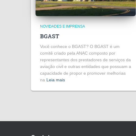
NOVIDADES E IMPRENSA
BGAST
Você conhece o BGAST? O BGAST é um
comitê criado pela ANAC composto por
representantes dos prestadores de serviços da
aviação civil e outras entidades que possuam a
capacidade de propor e promover melhorias
na
Leia mais